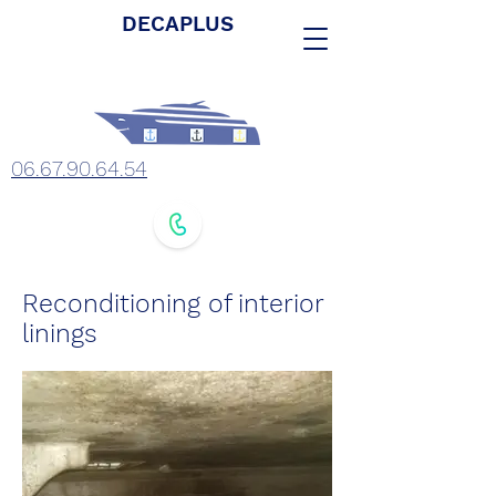
DECAPLUS
06.67.90.64.54
Reconditioning of
interior
linings